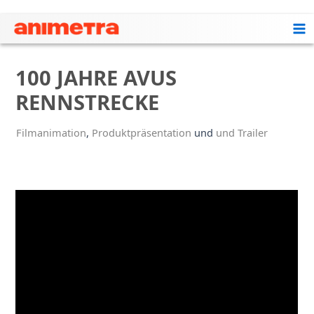
Zum
Inhalt
Ma
springen
Me
100 JAHRE AVUS
RENNSTRECKE
Filmanimation
,
Produktpräsentation
und
und Trailer