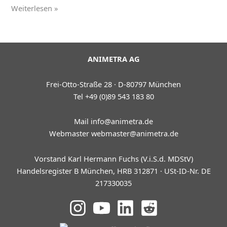
TV-
Weiterlesen »
Spot
zur
App
„Lustiges
ANIMETRA AG
Taschenbuch“
Frei-Otto-Straße 28 · D-80797 München
Tel +49 (0)89 543 183 80
Mail
info@animetra.de
Webmaster
webmaster@animetra.de
Vorstand Karl Hermann Fuchs (V.i.S.d. MDStV)
Handelsregister B München, HRB 312871 · USt-ID-Nr. DE
217330035