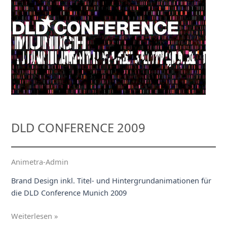
Die
große
Quizshow“
DLD CONFERENCE 2009
Animetra-Admin
Brand Design inkl. Titel- und Hintergrundanimationen für
die DLD Conference Munich 2009
DLD
Weiterlesen »