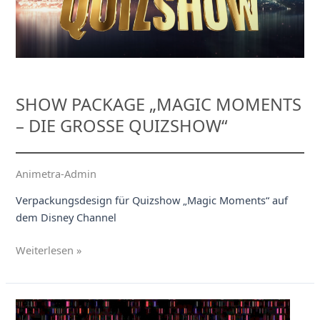
SHOW PACKAGE „MAGIC MOMENTS
– DIE GROSSE QUIZSHOW“
Animetra-Admin
Verpackungsdesign für Quizshow „Magic Moments“ auf
dem Disney Channel
Show
Weiterlesen »
Package
„Magic
Moments
–